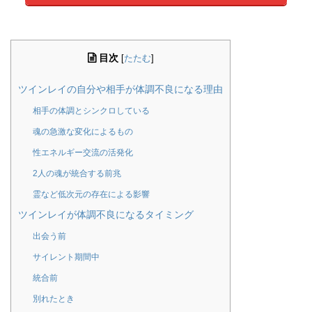
目次
[
たたむ
]
ツインレイの自分や相手が体調不良になる理由
相手の体調とシンクロしている
魂の急激な変化によるもの
性エネルギー交流の活発化
2人の魂が統合する前兆
霊など低次元の存在による影響
ツインレイが体調不良になるタイミング
出会う前
サイレント期間中
統合前
別れたとき