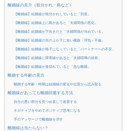
離婚線の見方（枝分かれ・島など）
【離婚線】結婚線が枝分かれしていると「別居」
【離婚線】結婚線上に島があると「夫婦関係の悪化」
【離婚線】結婚線が下向きだと「夫婦関係が冷めている」
【離婚線】結婚線の先の上か下に短い横線「浮気・不倫」
【離婚線】結婚線が格子になっていると「パートナーへの不安」
【離婚線】結婚線に障害線があると「夫婦喧嘩の頻発」
【離婚線】結婚線が途切れていると「急な離婚」
離婚する年齢の見方
離婚する年齢・時期は結婚線の変化や位置から読み取る
離婚線があっても離婚回避する方法
自分の悪い部分を見つめ直して改善する
ネガティブをやめてポジティブ思考になる
手のマッサージで離婚線を消す
離婚線は当たらない？