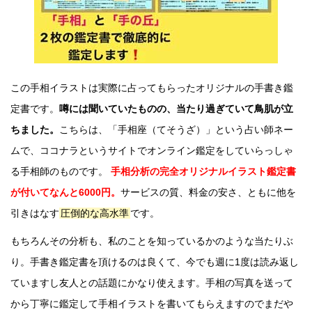
この手相イラストは実際に占ってもらったオリジナルの手書き鑑
定書です。
噂には聞いていたものの、当たり過ぎていて鳥肌が立
ちました。
こちらは、「手相座（てそうざ）」という占い師ネー
ムで、ココナラというサイトでオンライン鑑定をしていらっしゃ
る手相師のものです。
手相分析の完全オリジナルイラスト鑑定書
が付いてなんと6000円。
サービスの質、料金の安さ、ともに他を
引きはなす
圧倒的な高水準
です。
もちろんその分析も、私のことを知っているかのような当たりぶ
り。手書き鑑定書を頂けるのは良くて、今でも週に1度は読み返し
ていますし友人との話題にかなり使えます。手相の写真を送って
から丁寧に鑑定して手相イラストを書いてもらえますのでまだや