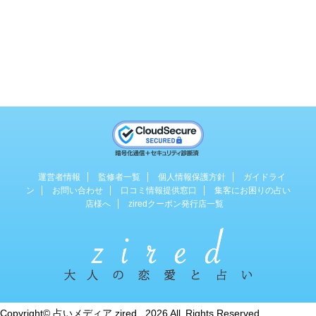
運営者情報
監修者一覧
個人情報保護方針
ガイドライ
ン
お問い合わせ
口コミ情報提供窓口
集客にお困りの占い
店様へ
ziredクーポン発行店一覧
占い専門のWebマガジン
Copyright© 占いメディア zired , 2026 All Rights Reserved.