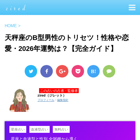
HOME
>
天秤座のB型男性のトリセツ！性格や恋
愛・2026年運勢は？【完全ガイド】
B!
この占いの占者・監修者
zired（ジレット）
プロフィール
・
編集指針
星座占い
血液型占い
無料占い
星座と血液型と性別 全96種から導く