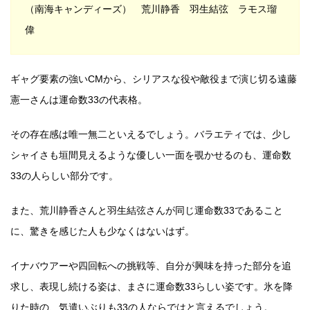
（南海キャンディーズ） 荒川静香 羽生結弦 ラモス瑠
偉
ギャグ要素の強いCMから、シリアスな役や敵役まで演じ切る遠藤
憲一さんは運命数33の代表格。
その存在感は唯一無二といえるでしょう。バラエティでは、少し
シャイさも垣間見えるような優しい一面を覗かせるのも、運命数
33の人らしい部分です。
また、荒川静香さんと羽生結弦さんが同じ運命数33であること
に、驚きを感じた人も少なくはないはず。
イナバウアーや四回転への挑戦等、自分が興味を持った部分を追
求し、表現し続ける姿は、まさに運命数33らしい姿です。氷を降
りた時の、気遣いぶりも33の人ならではと言えるでしょう。