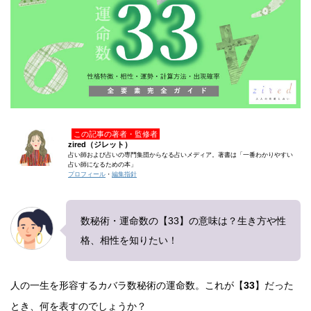
この記事の著者・監修者
zired（ジレット）
占い師および占いの専門集団からなる占いメディア。著書は「一番わかりやすい
占い師になるための本」
プロフィール
・
編集指針
数秘術・運命数の【33】の意味は？生き方や性
格、相性を知りたい！
人の一生を形容するカバラ数秘術の運命数。これが【
33
】だった
とき、何を表すのでしょうか？