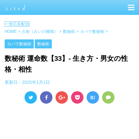
HOME
>
占術（占いの種類）
>
数秘術
>
カバラ数秘術
>
カバラ数秘術
数秘術
数秘術 運命数【33】- 生き方・男女の性
格・相性
更新日：
2025年1月1日
B!