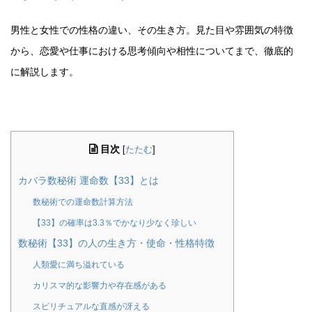
男性と女性での性格の違い、その生き方。見た目や雰囲気の特徴
から、恋愛や仕事における思考傾向や相性についてまで、徹底的
に解説します。
目次
[
たたむ
]
カバラ数秘術 運命数【33】とは
数秘術での運命数計算方法
【33】の確率は3.3％でかなり少なく珍しい
数秘術【33】の人の生き方・使命・性格特徴
人類愛に満ち溢れている
カリスマ的な影響力や存在感がある
スピリチュアルな直感が冴える