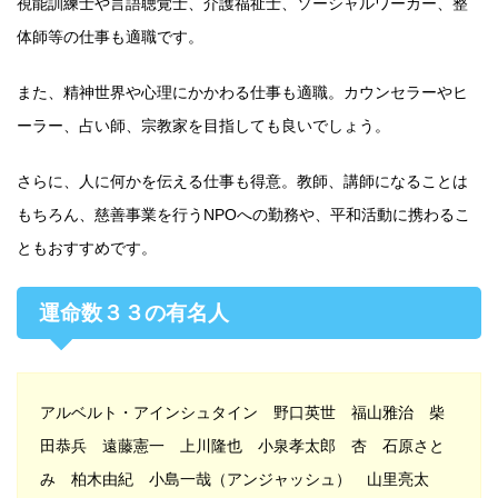
視能訓練士や言語聴覚士、介護福祉士、ソーシャルワーカー、整
体師等の仕事も適職です。
また、精神世界や心理にかかわる仕事も適職。カウンセラーやヒ
ーラー、占い師、宗教家を目指しても良いでしょう。
さらに、人に何かを伝える仕事も得意。教師、講師になることは
もちろん、慈善事業を行うNPOへの勤務や、平和活動に携わるこ
ともおすすめです。
運命数３３の有名人
アルベルト・アインシュタイン 野口英世 福山雅治 柴
田恭兵 遠藤憲一 上川隆也 小泉孝太郎 杏 石原さと
み 柏木由紀 小島一哉（アンジャッシュ） 山里亮太