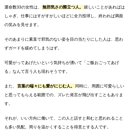
運命数33の女性は、
無邪気さの際立つ人。
嬉しいことがあればは
しゃぎ、仕事にはすがすがしいほどに全力投球し、終われば満面
の笑みを見せます。
そのあまりに素直で邪気のない姿を目の当たりにした人は、思わ
ずガードを緩めてしまうはず。
可愛がってあげたいという気持ちが湧いて「ご飯おごってあげ
る」なんて言う人も現れそうです。
また、
言葉の端々にも愛がにじむ人。
同時に、周囲に可愛らしい
と思ってもらえる範囲での、ズレた発言が飛び出すこともありま
す。
それが、いい方向に働いて、この人と話すと和むと思われること
も多い気配。周りを温かくすることを得意とする人です。