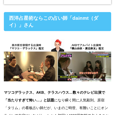
西洋占星術ならこの占い師「dainmt（ダ
イ）」さん
マツコデラックス、AKB、テラスハウス…数々のテレビ出演で
「当たりすぎて怖い…」と話題
になり瞬く間に人気殺到。原宿
「タリム」の看板占い師だが、いまのご時世、有難いことにオン