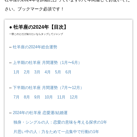
さい。ブックマーク必須です！
● 牡羊座の2024年【目次】
一部このとだけ知りたいならタップしてジャンプ
–
牡羊座の2024年総合運勢
–
上半期の牡羊座 月間運勢（1月〜6月）
1月
2月
3月
4月
5月
6月
–
下半期の牡羊座 月間運勢（7月〜12月）
7月
8月
9月
10月
11月
12月
–
2024年の牡羊座 恋愛運/結婚運
独身・シングルの人：恋愛の意味を考える探求の1年
片思い中の人：力をためて一点集中で行動の1年