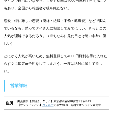
ラインで自宅にいながら、しかも初回は4000円無料で占えること
もあり、全国から相談者が後を絶たない。
恋愛、特に難しい恋愛（復縁・絶縁・不倫・略奪愛）などで悩ん
でいるなら、黙ってダイさんに相談してみてほしい。きっとこの
人気が理解できるだろう。（※ちなみに見た目とは違い非常に優
しい）
とにかく人気が高いため、無料登録して4000円権利を手に入れた
らすぐに鑑定or予約をしてしまおう。一度は絶対に試して欲し
い。
営業詳細
拠点住所【原宿占いタリム】東京都渋谷区神宮前1丁目8-21
住所
【オンライン占い】
ヴェルニ
で最大4000円無料でオンライン鑑定中