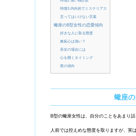
特徴2.強い独占欲
特徴3.内向的でミステリアス
言ってはいけない言葉
蠍座のB型女性の恋愛傾向
好きな人に取る態度
嫉妬心は強い？
長女の場合には
心を開くタイミング
夜の傾向
蠍座の
B型の蠍座女性は、自分のことをあまり話
人前では控えめな態度を取りますが、実