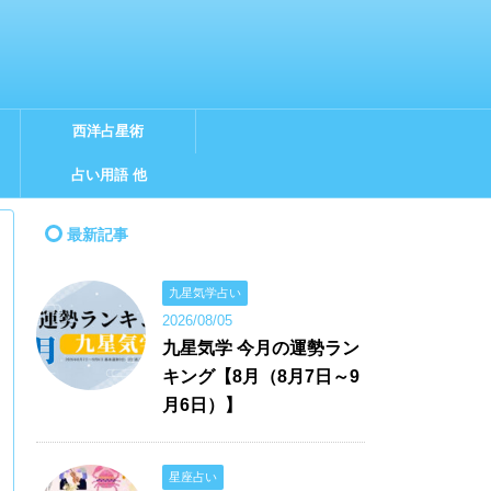
西洋占星術
占い用語 他
最新記事
九星気学占い
2026/08/05
九星気学 今月の運勢ラン
キング【8月（8月7日～9
月6日）】
星座占い