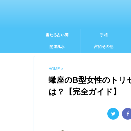
当たる占い師
手相
開運風水
占術その他
HOME
>
蠍座のB型女性のトリセ
は？【完全ガイド】