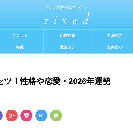
占い専門のWebマガジン
タロット
四柱推命
九星気学
復縁
電話占い
無料占い
ツ！性格や恋愛・2026年運勢
B!