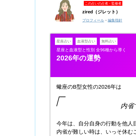
この占いの占者・監修者
zired（ジレット）
プロフィール
・
編集指針
星座占い
血液型占い
無料占い
星座と血液型と性別 全96種から導く
2026年の運勢
蠍座のB型女性の2026年は
内省
今年は、自分自身の行動を他人
内省が難しい時は、いっそ休む