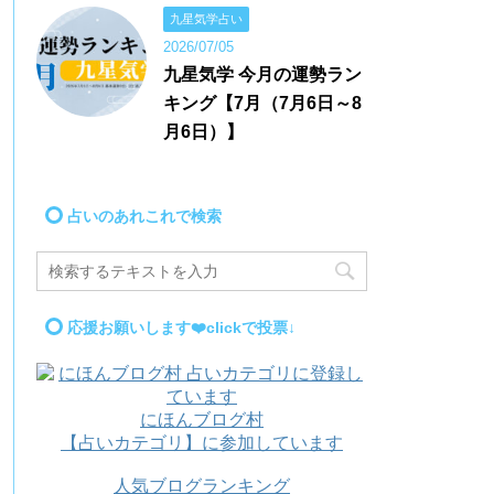
九星気学占い
2026/07/05
九星気学 今月の運勢ラン
キング【7月（7月6日～8
月6日）】
占いのあれこれで検索
応援お願いします❤️clickで投票↓
にほんブログ村
【占いカテゴリ】に参加しています
人気ブログランキング