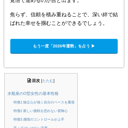
覚悟で進めるのが吉と出ます。
焦らず、信頼を積み重ねることで、深い絆で結
ばれた幸せを掴むことができるでしょう。
もう一度「2026年運勢」を占う ▶︎
目次
[
たたむ
]
水瓶座のO型女性の基本性格
特徴1.独立心が強く自分のペースを重視
特徴2.新しい挑戦を恐れない冒険心
特徴3.感情のコントロールが上手