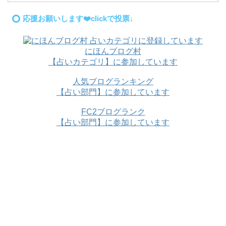
応援お願いします❤️clickで投票↓
にほんブログ村
【占いカテゴリ】に参加しています
人気ブログランキング
【占い部門】に参加しています
FC2ブログランク
【占い部門】に参加しています