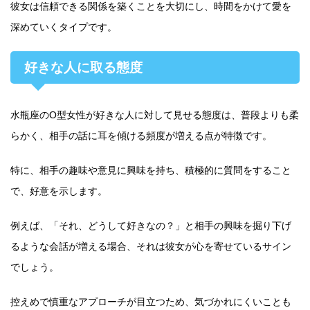
彼女は信頼できる関係を築くことを大切にし、時間をかけて愛を
深めていくタイプです。
好きな人に取る態度
水瓶座のO型女性が好きな人に対して見せる態度は、普段よりも柔
らかく、相手の話に耳を傾ける頻度が増える点が特徴です。
特に、相手の趣味や意見に興味を持ち、積極的に質問をすること
で、好意を示します。
例えば、「それ、どうして好きなの？」と相手の興味を掘り下げ
るような会話が増える場合、それは彼女が心を寄せているサイン
でしょう。
控えめで慎重なアプローチが目立つため、気づかれにくいことも