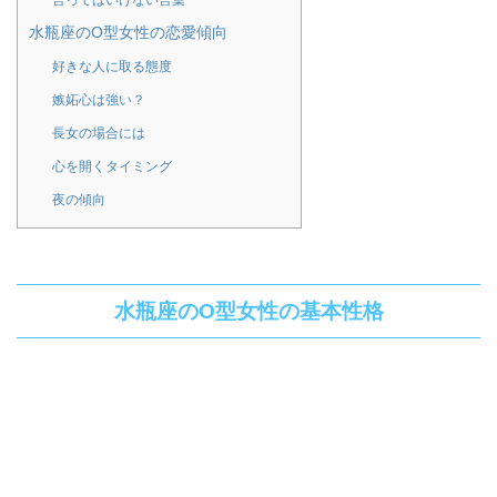
言ってはいけない言葉
水瓶座のO型女性の恋愛傾向
好きな人に取る態度
嫉妬心は強い？
長女の場合には
心を開くタイミング
夜の傾向
水瓶座のO型女性の基本性格