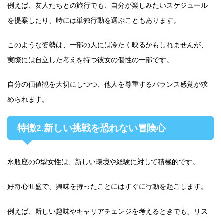
例えば、友人たちとの旅行でも、自分が楽しみたいスケジュール
を提案したり、時には単独行動を選ぶこともあります。
このような姿勢は、一部の人には冷たく映るかもしれませんが、
実際には自立した考えを持つ彼女の個性の一部です。
自分の価値観を大切にしつつ、他人を尊重するバランス感覚が求
められます。
特徴2.新しい挑戦を恐れない冒険心
水瓶座のO型女性は、新しい環境や経験に対して積極的です。
好奇心旺盛で、興味を持ったことにはすぐに行動を起こします。
例えば、新しい趣味やキャリアチェンジを考えるときでも、リス