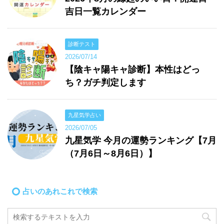
吉日一覧カレンダー
診断テスト
2026/07/14
【陰キャ陽キャ診断】本性はどっ
ち？ガチ判定します
九星気学占い
2026/07/05
九星気学 今月の運勢ランキング【7月
（7月6日～8月6日）】
占いのあれこれで検索