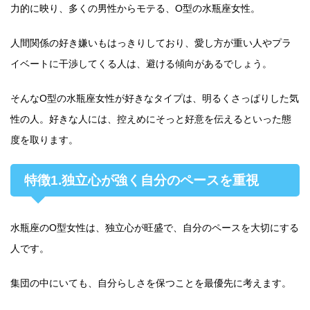
力的に映り、多くの男性からモテる、O型の水瓶座女性。
人間関係の好き嫌いもはっきりしており、愛し方が重い人やプラ
イベートに干渉してくる人は、避ける傾向があるでしょう。
そんなO型の水瓶座女性が好きなタイプは、明るくさっぱりした気
性の人。好きな人には、控えめにそっと好意を伝えるといった態
度を取ります。
特徴1.独立心が強く自分のペースを重視
水瓶座のO型女性は、独立心が旺盛で、自分のペースを大切にする
人です。
集団の中にいても、自分らしさを保つことを最優先に考えます。