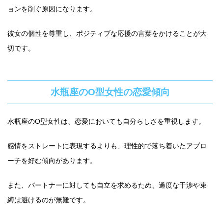
ョンを削ぐ原因になります。
彼女の個性を尊重し、ポジティブな応援の言葉をかけることが大
切です。
水瓶座のO型女性の恋愛傾向
水瓶座のO型女性は、恋愛においても自分らしさを重視します。
感情をストレートに表現するよりも、理性的で落ち着いたアプロ
ーチを好む傾向があります。
また、パートナーに対しても自立を求めるため、過度な干渉や束
縛は避けるのが無難です。