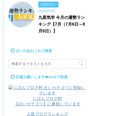
九星気学占い
2026/07/05
九星気学 今月の運勢ラン
キング【7月（7月6日～8
月6日）】
占いのあれこれで検索
応援お願いします❤️clickで投票↓
にほんブログ村
【占いカテゴリ】に参加しています
人気ブログランキング