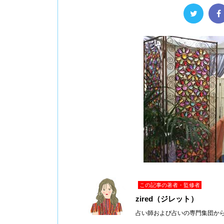
この記事の著者・監修者
zired（ジレット）
占い師および占いの専門集団か