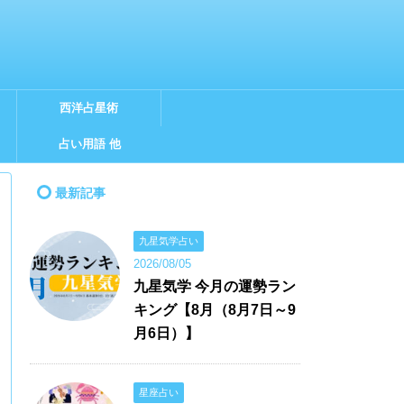
西洋占星術
占い用語 他
最新記事
九星気学占い
2026/08/05
九星気学 今月の運勢ラン
キング【8月（8月7日～9
月6日）】
星座占い