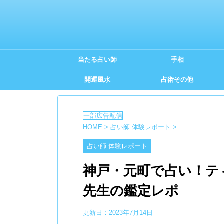
当たる占い師
手相
開運風水
占術その他
HOME
>
占い師 体験レポート
>
占い師 体験レポート
神戸・元町で占い！テ
先生の鑑定レポ
更新日：
2023年7月14日