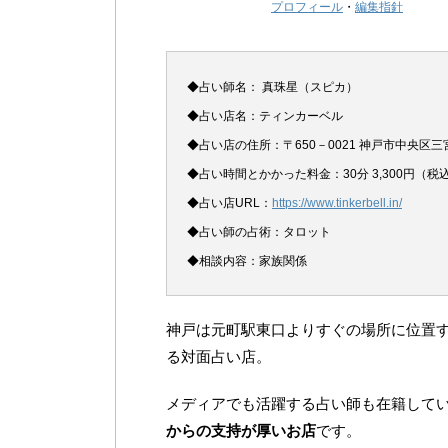
プロフィール
・
編集指針
◆占い師名： 真珠星（スピカ）
◆占い店名：ティンカーベル
◆占い店の住所：〒650－0021 神戸市中央区三宮
◆占い時間とかかった料金：30分 3,300円（税
◆占い店URL：
https://www.tinkerbell.in/
◆占い師の占術：タロット
◆相談内容：家族関係
神戸は元町駅東口よりすぐの場所に位置
る対面占い店。
メディアでも活躍する占い師も在籍して
からの支持が厚いお店
です。