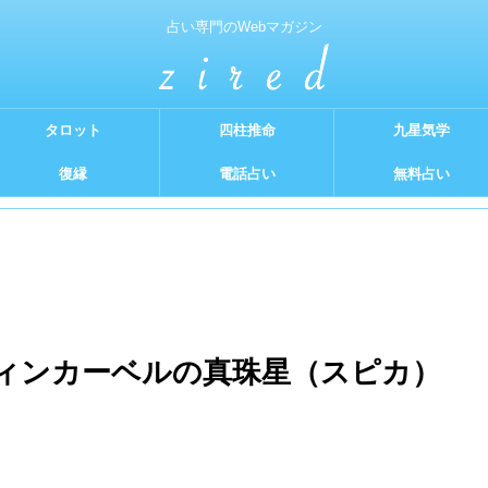
占い専門のWebマガジン
タロット
四柱推命
九星気学
復縁
電話占い
無料占い
ィンカーベルの真珠星（スピカ）