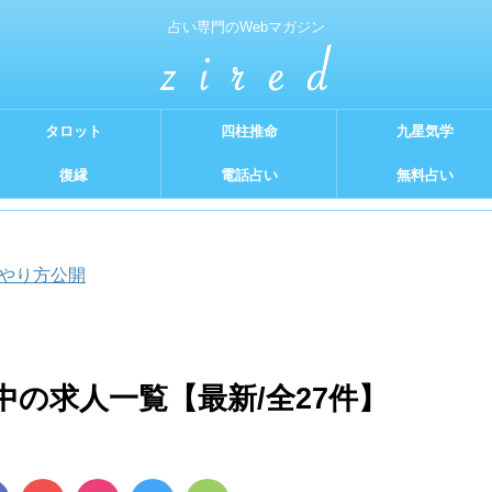
占い専門のWebマガジン
タロット
四柱推命
九星気学
復縁
電話占い
無料占い
 やり方公開
の求人一覧【最新/全27件】