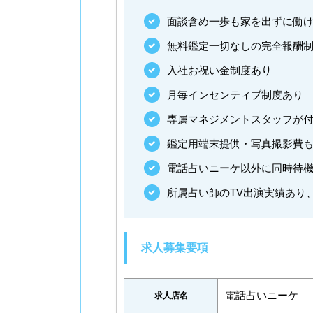
面談含め一歩も家を出ずに働け
無料鑑定一切なしの完全報酬
入社お祝い金制度あり
月毎インセンティブ制度あり
専属マネジメントスタッフが
鑑定用端末提供・写真撮影費
電話占いニーケ以外に同時待
所属占い師のTV出演実績あり
求人募集要項
電話占いニーケ
求人店名