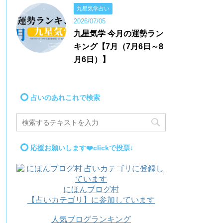
九星気学占い
2026/07/05
九星気学 今月の運勢ラン
キング【7月（7月6日～8
月6日）】
占いのあれこれで検索
応援お願いします❤️clickで投票↓
にほんブログ村
【占いカテゴリ】に参加しています
人気ブログランキング