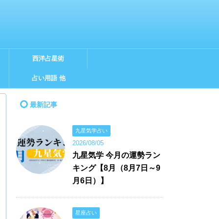
西洋占星術
占い用語 他
最新記事
九星気学占い
2026/08/05
九星気学 今月の運勢ラン
キング【8月（8月7日～9
月6日）】
星座占い