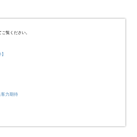
てご覧ください。
件】
集客力期待
リ