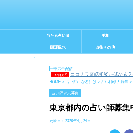
当たる占い師
手相
開運風水
占術その他
ココナラ電話相談が儲かる!?
占い師必見
HOME
>
占い師になるには
>
占い師求人募集
>
占い師求人募集
東京都内の占い師募集中
更新日：
2026年4月24日