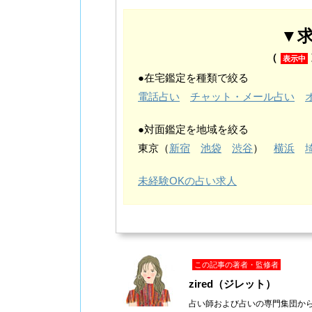
▼
（
表示中
●在宅鑑定を種類で絞る
電話占い
チャット・メール占い
●対面鑑定を地域を絞る
東京（
新宿
池袋
渋谷
）
横浜
未経験OKの占い求人
この記事の著者・監修者
zired（ジレット）
占い師および占いの専門集団か