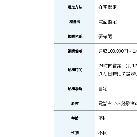
在宅鑑定
鑑定方法
電話鑑定
機器等
要確認
報酬体系
月収100,000円～1,
報酬備考
24時間営業 （月
勤務時間
きな日時にて設定
自宅
勤務場所
電話占い未経験者
経験
不問
年齢
不問
性別