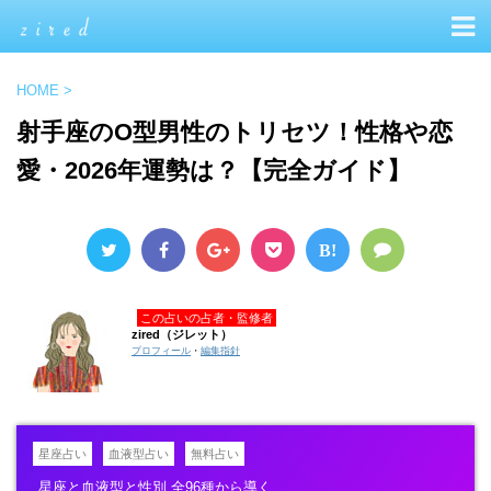
HOME
>
射手座のO型男性のトリセツ！性格や恋
愛・2026年運勢は？【完全ガイド】
B!
この占いの占者・監修者
zired（ジレット）
プロフィール
・
編集指針
星座占い
血液型占い
無料占い
星座と血液型と性別 全96種から導く