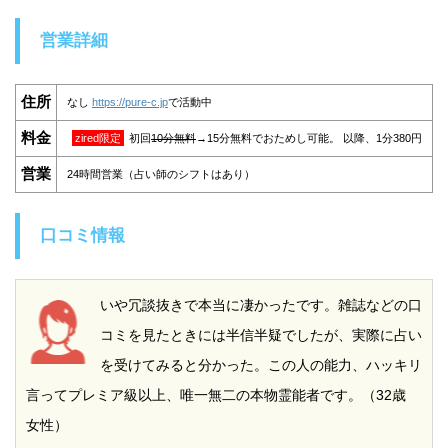
営業詳細
住所
なし
https://pure-c.jp
で活動中
料金
zired限定
初回
10分無料
→15分無料でおためし可能。 以降、1分380円
営業
24時間営業（占い師のシフトはあり）
口コミ情報
いや冗談抜きで本当に凄かったです。雑誌などの口
コミを見たときには半信半疑でしたが、実際に占い
を受けてみると分かった。この人の能力、ハッキリ
言ってプレミア級以上、唯一無二の本物霊能者です。（32歳
女性）