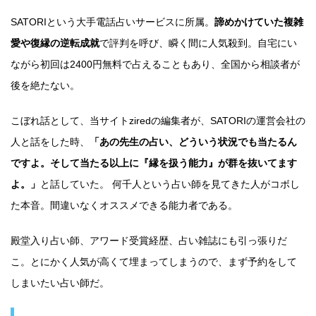
SATORIという大手電話占いサービスに所属。
諦めかけていた複雑
愛や復縁の逆転成就
で評判を呼び、瞬く間に人気殺到。自宅にい
ながら初回は2400円無料で占えることもあり、全国から相談者が
後を絶たない。
こぼれ話として、当サイトziredの編集者が、SATORIの運営会社の
人と話をした時、
「あの先生の占い、どういう状況でも当たるん
ですよ。そして当たる以上に『縁を扱う能力』が群を抜いてます
よ。」
と話していた。 何千人という占い師を見てきた人がコボし
た本音。間違いなくオススメできる能力者である。
殿堂入り占い師、アワード受賞経歴、占い雑誌にも引っ張りだ
こ。とにかく人気が高くて埋まってしまうので、まず予約をして
しまいたい占い師だ。