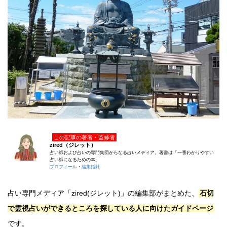
この記事の著者・監修者
zired（ジレット）
占い師および占いの専門集団からなる占いメディア。著書は「一番わかりやすい
占い師になるための本」
プロフィール
・
編集指針
占い専門メディア「zired(ジレット)」の編集部がまとめた、
石切
で霊視占いができるところを探している人に向けたガイドページ
です。