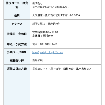
霊視コース・鑑定
要問合せ
※手相鑑定500円との情報あり。
料
住所
大阪府東大阪市西石切町1丁目1-1-8 103A
アクセス
新石切駅より徒歩約7分
営業時間10:00～18:00
営業日・定休日
定休日：要問合せ
申込・予約方法
電話：080-3131-1481
公式ページURL
http://qualiajp.blog.fc2.com/
在籍占い師
新谷和純
霊視以外の占術
霊感タロット・易・気学・四柱推命・風水家相など