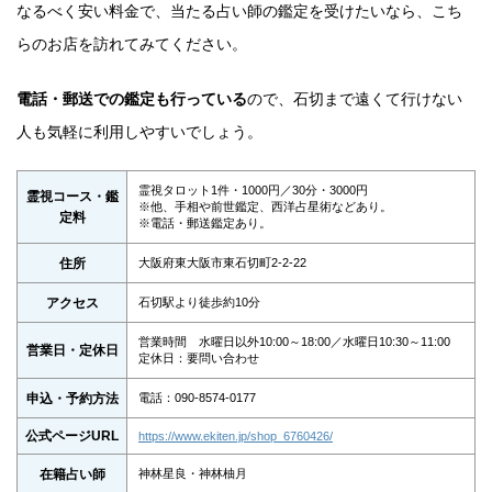
なるべく安い料金で、当たる占い師の鑑定を受けたいなら、こち
らのお店を訪れてみてください。
電話・郵送での鑑定も行っている
ので、石切まで遠くて行けない
人も気軽に利用しやすいでしょう。
霊視タロット1件・1000円／30分・3000円
霊視コース・鑑
※他、手相や前世鑑定、西洋占星術などあり。
定料
※電話・郵送鑑定あり。
住所
大阪府東大阪市東石切町2-2-22
アクセス
石切駅より徒歩約10分
営業時間 水曜日以外10:00～18:00／水曜日10:30～11:00
営業日・定休日
定休日：要問い合わせ
申込・予約方法
電話：090-8574-0177
公式ページURL
https://www.ekiten.jp/shop_6760426/
在籍占い師
神林星良・神林柚月