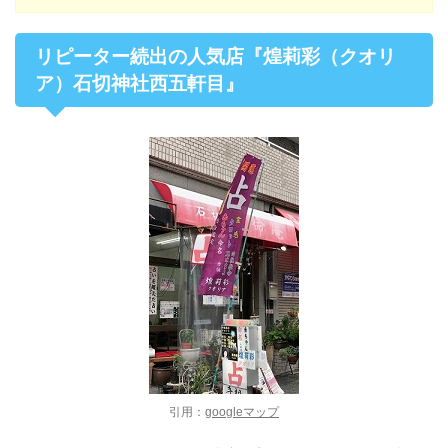
リピーター続出の人気店『煌莉彩（クオリ
ア）石切神社西五軒目』
引用：
googleマップ