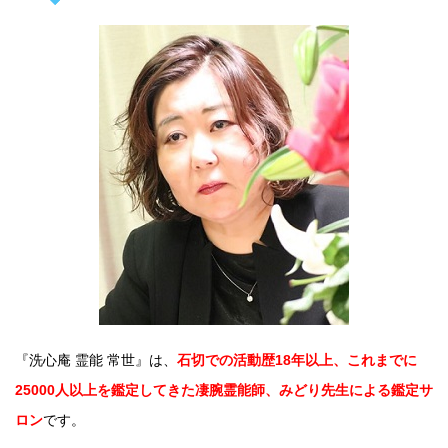
『洗心庵 霊能 常世』は、
石切での活動歴18年以上、これまでに
25000人以上を鑑定してきた凄腕霊能師、みどり先生による鑑定サ
ロン
です。