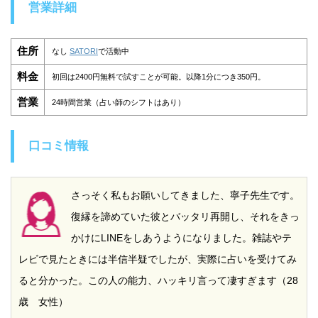
営業詳細
住所
なし
SATORI
で活動中
料金
初回は2400円無料で試すことが可能。以降1分につき350円。
営業
24時間営業（占い師のシフトはあり）
口コミ情報
さっそく私もお願いしてきました、寧子先生です。
復縁を諦めていた彼とバッタリ再開し、それをきっ
かけにLINEをしあうようになりました。雑誌やテ
レビで見たときには半信半疑でしたが、実際に占いを受けてみ
ると分かった。この人の能力、ハッキリ言って凄すぎます（28
歳 女性）