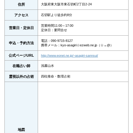
住所
大阪府東大阪市東石切町2丁目2-24
アクセス
石切駅より徒歩約8分
営業時間11:00～17:00
営業日・定休日
定休日：要問合せ
電話：090-9715-8127
申込・予約方法
携帯メール：kyo-asagiri☆ezweb.ne.jp（☆→@）
公式ページURL
http://www.eonet.ne.jp/~asagiri-sannsui/
在籍占い師
浅霧山水
霊視以外の占術
四柱推命・数理占術
地図