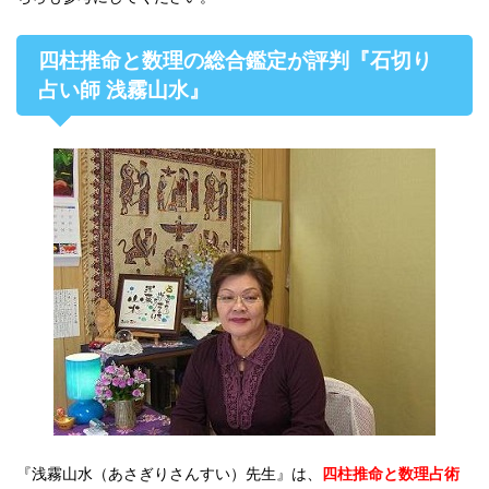
四柱推命と数理の総合鑑定が評判『石切り
占い師 浅霧山水』
『浅霧山水（あさぎりさんすい）先生』は、
四柱推命と数理占術