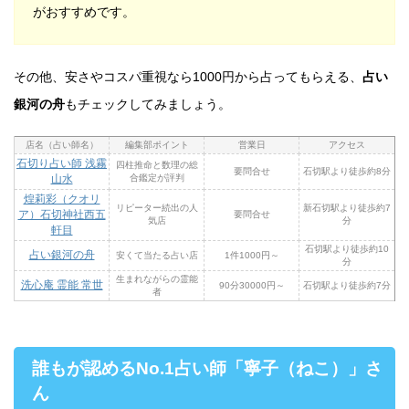
がおすすめです。
その他、安さやコスパ重視なら1000円から占ってもらえる、
占い
銀河の舟
もチェックしてみましょう。
店名（占い師名）
編集部ポイント
営業日
アクセス
石切り占い師 浅霧
四柱推命と数理の総
要問合せ
石切駅より徒歩約8分
山水
合鑑定が評判
煌莉彩（クオリ
リピーター続出の人
新石切駅より徒歩約7
ア）石切神社西五
要問合せ
気店
分
軒目
石切駅より徒歩約10
占い銀河の舟
安くて当たる占い店
1件1000円～
分
生まれながらの霊能
洗心庵 霊能 常世
90分30000円～
石切駅より徒歩約7分
者
誰もが認めるNo.1占い師「寧子（ねこ）」さ
ん