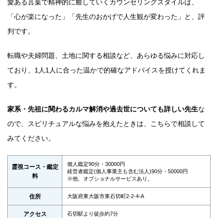
愛ある言葉で精神的に癒していくカウンセリングスタイルは、
「心が楽になった」「先生のおかげで人生観が変わった」と、評
判です。
転職や夫婦問題、土地に関する相談など、あらゆる悩みに対応し
ており、1人1人に合った温かで的確なアドバイスを授けてくれま
す。
家系・先祖に関わるカルマ解消や過去世についても詳しい先生
な
ので、スピリチュアルな悩みを抱えたときは、こちらで相談して
みてください。
個人鑑定90分・30000円
霊視コース・鑑定
経営者鑑定(個人事業主も含む法人)90分・50000円
料
※他、オプショナルサービスあり。
住所
大阪府東大阪市東石切町2-2-4-A
アクセス
石切駅より徒歩約7分