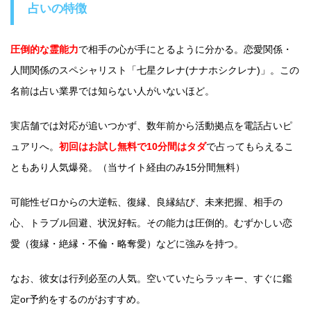
占いの特徴
圧倒的な霊能力
で相手の心が手にとるように分かる。恋愛関係・
人間関係のスペシャリスト「七星クレナ(ナナホシクレナ)」。この
名前は占い業界では知らない人がいないほど。
実店舗では対応が追いつかず、数年前から活動拠点を電話占いピ
ュアリへ。
初回はお試し無料で10分間はタダ
で占ってもらえるこ
ともあり人気爆発。（当サイト経由のみ15分間無料）
可能性ゼロからの大逆転、復縁、良縁結び、未来把握、相手の
心、トラブル回避、状況好転。その能力は圧倒的。むずかしい恋
愛（復縁・絶縁・不倫・略奪愛）などに強みを持つ。
なお、彼女は行列必至の人気。空いていたらラッキー、すぐに鑑
定or予約をするのがおすすめ。