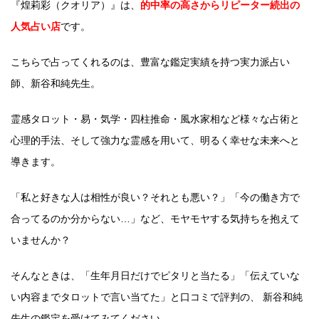
『煌莉彩（クオリア）』は、
的中率の高さからリピーター続出の
人気占い店
です。
こちらで占ってくれるのは、豊富な鑑定実績を持つ実力派占い
師、新谷和純先生。
霊感タロット・易・気学・四柱推命・風水家相など様々な占術と
心理的手法、そして強力な霊感を用いて、明るく幸せな未来へと
導きます。
「私と好きな人は相性が良い？それとも悪い？」「今の働き方で
合ってるのか分からない…」など、モヤモヤする気持ちを抱えて
いませんか？
そんなときは、「生年月日だけでピタリと当たる」「伝えていな
い内容までタロットで言い当てた」と口コミで評判の、 新谷和純
先生の鑑定を受けてみてください。