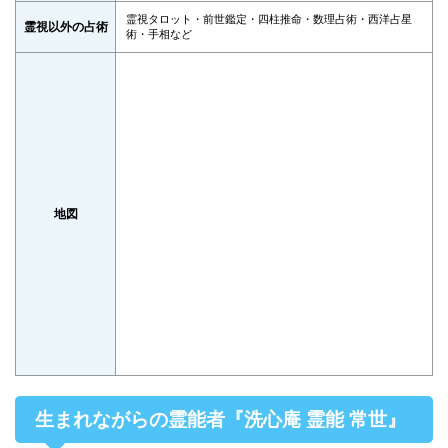
霊視タロット・前世鑑定・四柱推命・数理占術・西洋占星
霊視以外の占術
術・手相など
地図
生まれながらの霊能者『洗心庵 霊能 常世』