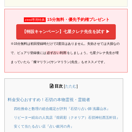
15分無料・優先予約権プレゼント
zired専用特典
【特設キャンペーン】七星クレナ先生を試す ▶︎
※15分無料は初回登録時だけで2度目はありません。失効させては大損なの
で、ピュアリ登録後には
必ず占い利用
をしましょう。七星クレナ先生が埋
まっていたら「燦マリラン(サンマリラン)先生」もオススメです。
目次
[
たたむ
]
料金安心おすすめ！石切の本物霊視・霊能者
四柱推命と数理の総合鑑定が評判『石切り占い師 浅霧山水』
リピーター続出の人気店『煌莉彩（クオリア）石切神社西五軒目』
安くて当たる占い店『占い銀河の舟』