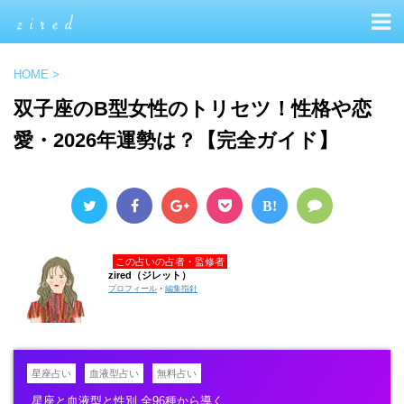
HOME
>
双子座のB型女性のトリセツ！性格や恋
愛・2026年運勢は？【完全ガイド】
B!
この占いの占者・監修者
zired（ジレット）
プロフィール
・
編集指針
星座占い
血液型占い
無料占い
星座と血液型と性別 全96種から導く