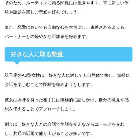
そのため、ルーティンに頼る関係には飽きやすく、常に新しい体
験や話題を楽しむ恋愛を好むでしょう。
また、恋愛においても自由な心を大切にし、束縛されるよりも、
パートナーとの軽やかな距離感を好みます。
好きな人に取る態度
双子座のAB型女性は、好きな人に対しても自然体で接し、気軽に
会話を楽しむことで距離を縮めようとします。
彼女は興味を持った相手には積極的に話しかけ、自分の意見や感
想を伝えることでアプローチします。
例えば、好きな人との会話で笑顔を交えながらユーモアを交わ
し、共通の話題で盛り上がることが多いです。