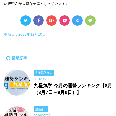
い親密さが大切な要素となっています。
B!
更新日：
2025年12月10日
最新記事
九星気学占い
2026/08/05
九星気学 今月の運勢ランキング【8月
（8月7日～9月6日）】
星座占い
2026/07/29