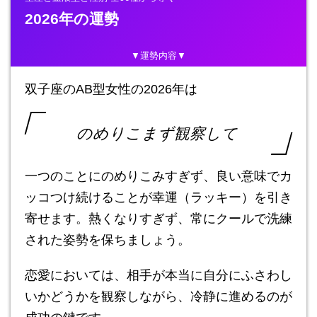
2026年の運勢
▼運勢内容▼
双子座のAB型女性の2026年は
のめりこまず観察して
一つのことにのめりこみすぎず、良い意味でカ
ッコつけ続けることが幸運（ラッキー）を引き
寄せます。熱くなりすぎず、常にクールで洗練
された姿勢を保ちましょう。
恋愛においては、相手が本当に自分にふさわし
いかどうかを観察しながら、冷静に進めるのが