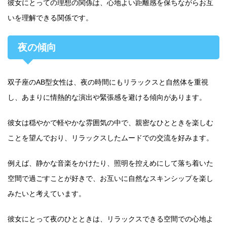
彼女にとっての理想の関係は、心地よい距離感を保ちながらお互
いを理解できる関係です。
夜の傾向
双子座のAB型女性は、夜の時間にもリラックスと自然体を重視
し、あまりに情熱的な演出や緊張感を避ける傾向があります。
彼女は穏やかで軽やかな雰囲気の中で、親密なひとときを楽しむ
ことを望んでおり、リラックスしたムードでの交流を好みます。
例えば、静かな音楽をかけたり、照明を控えめにして落ち着いた
空間で過ごすことが好きで、お互いに自然なスキンシップを楽し
みたいと考えています。
彼女にとって夜のひとときは、リラックスできる空間での心地よ