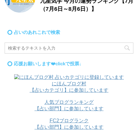
九星気学 今月の運勢ランキング【7月
（7月6日～8月6日）】
占いのあれこれで検索
応援お願いします❤️clickで投票↓
にほんブログ村
【占いカテゴリ】に参加しています
人気ブログランキング
【占い部門】に参加しています
FC2ブログランク
【占い部門】に参加しています