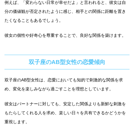
例えば、「変わらない日常が幸せだよ」と言われると、彼女は自
分の価値観が否定されたように感じ、相手との関係に距離を置き
たくなることもあるでしょう。
彼女の個性や好奇心を尊重することで、良好な関係を築けます。
双子座のAB型女性の恋愛傾向
双子座のAB型女性は、恋愛においても知的で刺激的な関係を求
め、変化を楽しみながら過ごすことを理想としています。
彼女はパートナーに対しても、安定した関係よりも新鮮な刺激を
もたらしてくれる人を求め、楽しい日々を共有できるかどうかを
重視します。