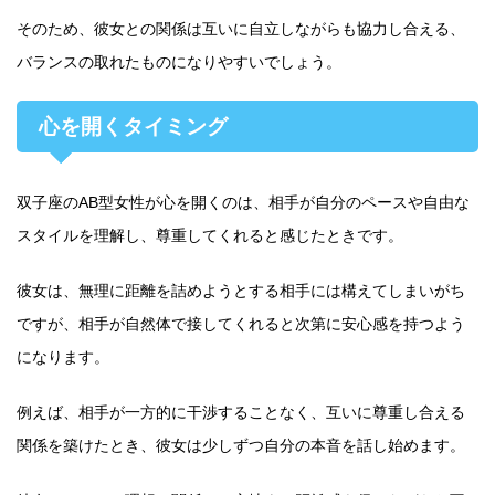
そのため、彼女との関係は互いに自立しながらも協力し合える、
バランスの取れたものになりやすいでしょう。
心を開くタイミング
双子座のAB型女性が心を開くのは、相手が自分のペースや自由な
スタイルを理解し、尊重してくれると感じたときです。
彼女は、無理に距離を詰めようとする相手には構えてしまいがち
ですが、相手が自然体で接してくれると次第に安心感を持つよう
になります。
例えば、相手が一方的に干渉することなく、互いに尊重し合える
関係を築けたとき、彼女は少しずつ自分の本音を話し始めます。