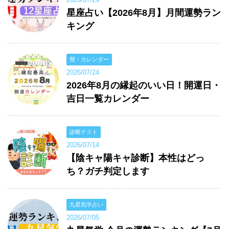
星座占い【2026年8月】月間運勢ラン
キング
暦・カレンダー
2026/07/24
2026年8月の縁起のいい日！開運日・
吉日一覧カレンダー
診断テスト
2026/07/14
【陰キャ陽キャ診断】本性はどっ
ち？ガチ判定します
九星気学占い
2026/07/05