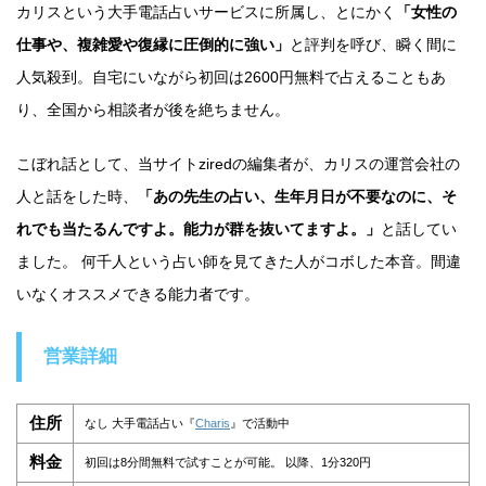
カリスという大手電話占いサービスに所属し、とにかく
「女性の
仕事や、複雑愛や復縁に圧倒的に強い」
と評判を呼び、瞬く間に
人気殺到。自宅にいながら初回は2600円無料で占えることもあ
り、全国から相談者が後を絶ちません。
こぼれ話として、当サイトziredの編集者が、カリスの運営会社の
人と話をした時、
「あの先生の占い、生年月日が不要なのに、そ
れでも当たるんですよ。能力が群を抜いてますよ。」
と話してい
ました。 何千人という占い師を見てきた人がコボした本音。間違
いなくオススメできる能力者です。
営業詳細
住所
なし 大手電話占い『
Charis
』で活動中
料金
初回は8分間無料で試すことが可能。 以降、1分320円