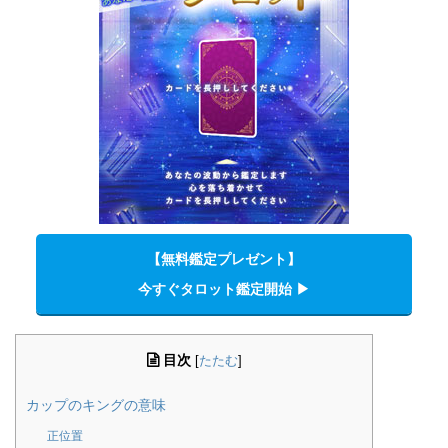
【無料鑑定プレゼント】
今すぐタロット鑑定開始 ▶︎
目次
[
たたむ
]
カップのキングの意味
正位置