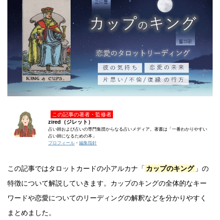
この記事の著者・監修者
zired（ジレット）
占い師および占いの専門集団からなる占いメディア。著書は「一番わかりやすい
占い師になるための本」
プロフィール
・
編集指針
この記事ではタロットカードの小アルカナ「
カップのキング
」の
特徴について解説していきます。カップのキングの全体的なキー
ワードや恋愛についてのリーディングの解釈などを分かりやすく
まとめました。