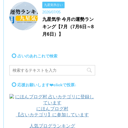
九星気学占い
2026/07/05
九星気学 今月の運勢ラン
キング【7月（7月6日～8
月6日）】
占いのあれこれで検索
応援お願いします❤️clickで投票↓
にほんブログ村
【占いカテゴリ】に参加しています
人気ブログランキング