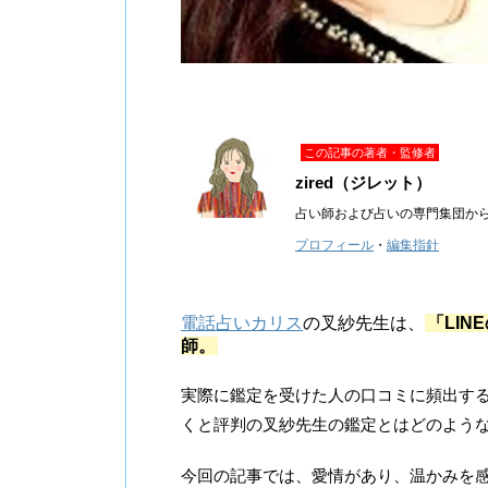
この記事の著者・監修者
zired（ジレット）
占い師および占いの専門集団か
プロフィール
・
編集指針
電話占いカリス
の叉紗先生は、
「LI
師。
実際に鑑定を受けた人の口コミに頻出す
くと評判の叉紗先生の鑑定とはどのよう
今回の記事では、愛情があり、温かみを