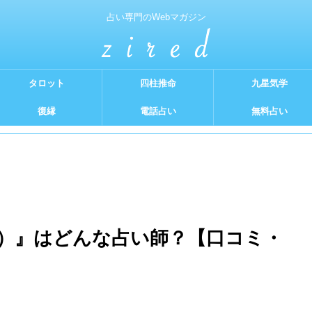
占い専門のWebマガジン
タロット
四柱推命
九星気学
復縁
電話占い
無料占い
）』はどんな占い師？【口コミ・