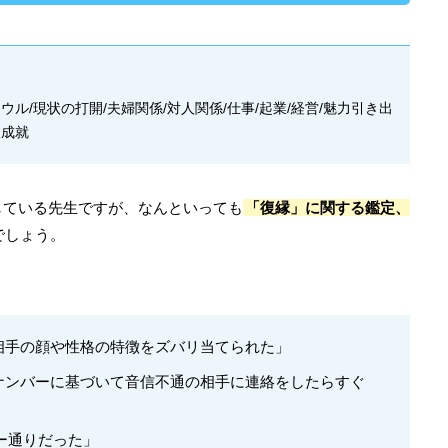
ウル/現状の打開/夫婦関係/対人関係/仕事/起業/経営/魅力引き出
望成就
している先生ですが、なんといっても
「復縁」に関する鑑定、
でしょう。
相手の顔や性格の特徴をズバリ当てられた」
ナンバーに基づいて音信不通の相手に連絡をしたらすぐ
バー通りだった」