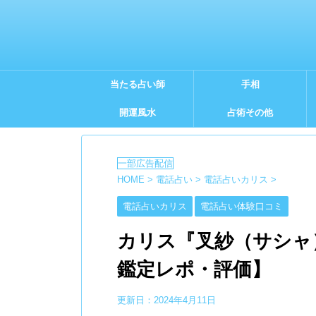
当たる占い師
手相
開運風水
占術その他
HOME
>
電話占い
>
電話占いカリス
>
電話占いカリス
電話占い体験口コミ
カリス『叉紗（サシャ
鑑定レポ・評価】
更新日：
2024年4月11日