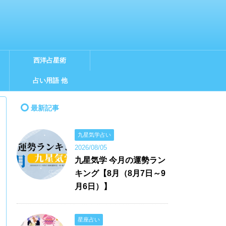
西洋占星術
占い用語 他
最新記事
九星気学占い
2026/08/05
九星気学 今月の運勢ラン
キング【8月（8月7日～9
月6日）】
星座占い