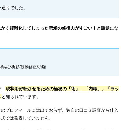
ー通りでした」
にかく複雑化してしまった恋愛の修復力がすごい！と話題
にな
縁結び祈願/波動修正/祈願
で、
現状を好転させるための極秘の「術」、「内職」、「ラッ
る
と知られています。
トのプロフィールには出ておらず、独自の口コミ調査から仕入
公式では発表していません。