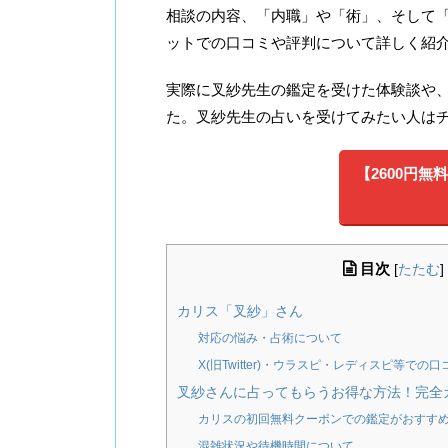
相談の内容、「内職」や「術」、そして「
ットでの口コミや評判について詳しく紹
実際に叉紗先生の鑑定を受けた体験談や
た。叉紗先生の占いを受けてみたい人は
【2600円無
目次
[
たたむ
]
カリス「叉紗」さん
対応の悩み・占術について
X(旧Twitter)・ウラスピ・レディスピ等での口
叉紗さんに占ってもらうお得な方法！完全
カリスの初回無料クーポンでの鑑定がおすす
混雑状況や待機時間について