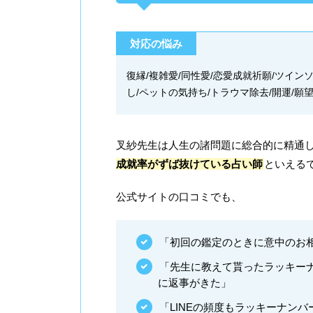
対応の悩み
復縁/複雑愛/同性愛/恋愛成就祈願/ツインソ
し/ペットの気持ち/トラウマ除去/開運/願
叉紗先生は人生の諸問題に総合的に精通
成就率がずば抜けている占い師
といえる
公式サイトの口コミでも、
「初回の鑑定のときに意中のお
「先生に教えて貰ったラッキー
に返事がきた」
「LINEの頻度もラッキーナン