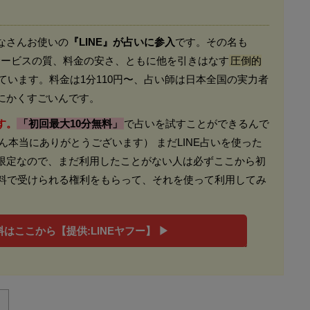
なさんお使いの
『LINE』が占いに参入
です。その名も
。 サービスの質、料金の安さ、ともに他を引きはなす
圧倒的
ています。料金は1分110円〜、占い師は日本全国の実力者
にかくすごいんです。
す。
「初回最大10分無料」
で占いを試すことができるんで
さん本当にありがとうございます） まだLINE占いを使った
限定なので、まだ利用したことがない人は必ずここから初
無料で受けられる権利をもらって、それを使って利用してみ
はここから【提供:LINEヤフー】 ▶︎