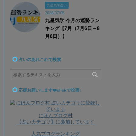
九星気学占い
2026/07/05
九星気学 今月の運勢ラン
キング【7月（7月6日～8
月6日）】
占いのあれこれで検索
応援お願いします❤️clickで投票↓
にほんブログ村
【占いカテゴリ】に参加しています
人気ブログランキング