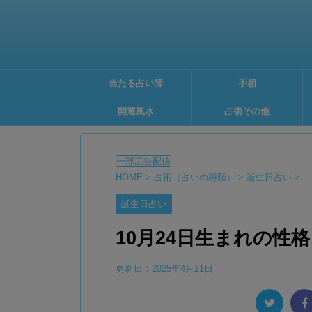
当たる占い師
手相
開運風水
占術その他
HOME
>
占術（占いの種類）
>
誕生日占い
>
誕生日占い
10月24日生まれの性
更新日：
2025年4月21日