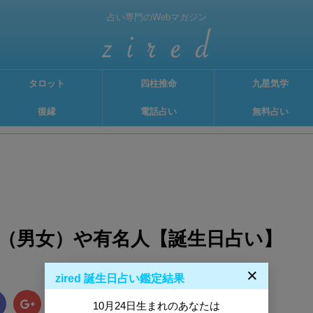
占い専門のWebマガジン
タロット
四柱推命
九星気学
復縁
電話占い
無料占い
格（男女）や有名人【誕生日占い】
×
zired 誕生日占い鑑定結果
B!
10月24日生まれのあなたは