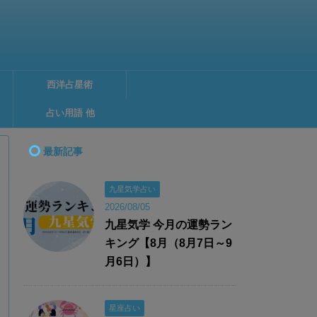
西洋占星術
占い用語 他
最新記事
九星気学占い
2026/08/05
九星気学 今月の運勢ラン
キング【8月（8月7日～9
月6日）】
星座占い