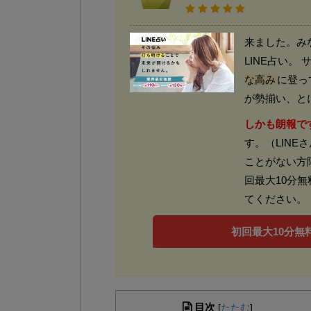
来ました。み
LINE占い
な高み
に登っ
が勢揃い、と
しかも朗報で
す。（LINE
ことがない方
回最大10分
てください。
初回最大10分無料
目次
[
たたむ
]