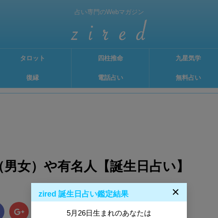
占い専門のWebマガジン
タロット
四柱推命
九星気学
復縁
電話占い
無料占い
格（男女）や有名人【誕生日占い】
×
zired 誕生日占い鑑定結果
B!
5月26日生まれのあなたは