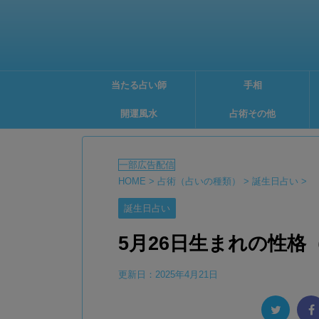
当たる占い師
手相
開運風水
占術その他
HOME
>
占術（占いの種類）
>
誕生日占い
>
誕生日占い
5月26日生まれの性
更新日：
2025年4月21日