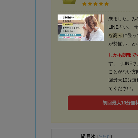
来ました。み
LINE占い
な高み
に登っ
が勢揃い、と
しかも朗報で
す。（LINE
ことがない方
回最大10分
てください。
初回最大10分無料
目次
[
たたむ
]