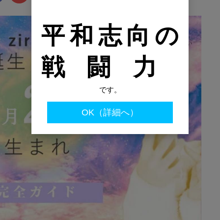
平和志向の
戦闘力
です。
OK（詳細へ）