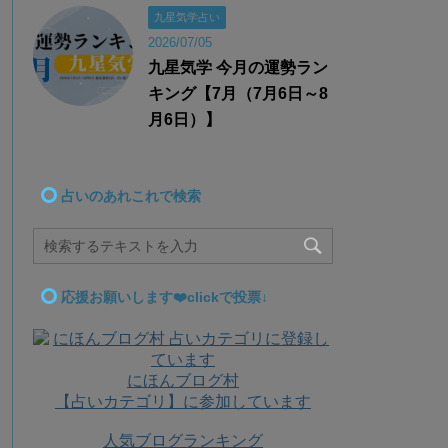
九星気学占い
2026/07/05
九星気学 今月の運勢ラン
キング【7月（7月6日～8
月6日）】
占いのあれこれで検索
応援お願いします❤️clickで投票↓
にほんブログ村
【占いカテゴリ】に参加しています
人気ブログランキング