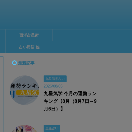
西洋占星術
占い用語 他
最新記事
九星気学占い
2026/08/05
九星気学 今月の運勢ラン
キング【8月（8月7日～9
月6日）】
星座占い