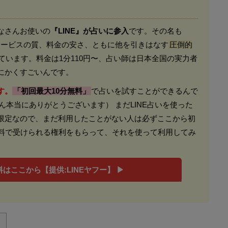
なさんお使いの
『LINE』が占いに参入
です。その名も
。 サービスの質、料金の安さ、ともに他を引きはなす
圧倒的
ています。料金は1分110円〜、占い師は日本全国の実力者
にかくすごいんです。
す。
「初回最大10分無料」
で占いを試すことができるんで
さん本当にありがとうございます） まだLINE占いを使った
限定なので、まだ利用したことがない人は必ずここから初
無料で受けられる権利をもらって、それを使って利用してみ
はここから【提供:LINEヤフー】 ▶︎