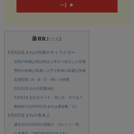
ー】 ▶︎
目次
[
たたむ
]
5月6日生まれの性格やキャラクター
女性の性格は世話焼き上手かつ自立した性格
男性の性格は気遣い上手で好奇心旺盛な性格
血液型別（A・B・O・AB）の特徴
5月6日生まれの恋愛傾向
5月6日生まれのオーラ・見た目・モテる？
数秘術では5月6日生まれは運命数「11」
5月6日生まれの有名人
誕生日が5月6日の芸能人・タレント一覧
八木勇征（1997年5月6日生まれ）