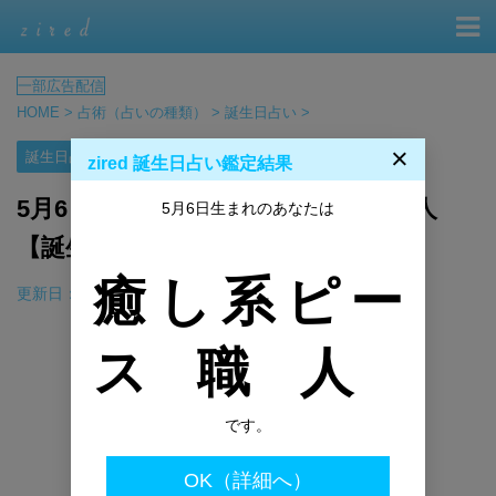
HOME
>
占術（占いの種類）
>
誕生日占い
>
×
誕生日占い
zired 誕生日占い鑑定結果
5月6日生まれの性格（男女）や有名人
5月6日生まれのあなたは
【誕生日占い】
癒し系ピー
更新日：
2025年4月21日
B!
ス職人
です。
OK（詳細へ）