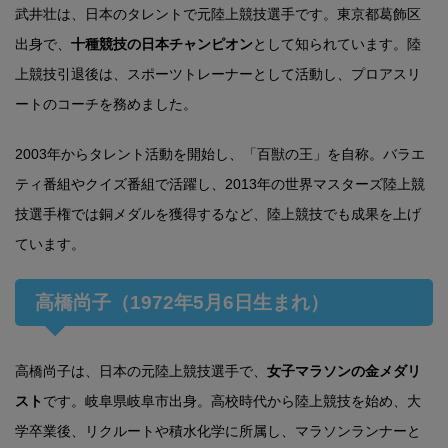
武井壮は、日本のタレントで元陸上競技選手です。東京都葛飾区
出身で、
十種競技の日本チャンピオン
として知られています。陸
上競技引退後は、スポーツトレーナーとして活動し、プロアスリ
ートのコーチを務めました。
2003年からタレント活動を開始し、「百獣の王」を自称。バラエ
ティ番組やクイズ番組で活躍し、2013年の世界マスターズ陸上競
技選手権では銅メダルを獲得するなど、陸上競技でも成果を上げ
ています。
高橋尚子（1972年5月6日生まれ）
高橋尚子は、日本の元陸上競技選手で、
女子マラソンの金メダリ
スト
です。岐阜県岐阜市出身。高校時代から陸上競技を始め、大
学卒業後、リクルートや積水化学に所属し、マラソンランナーと