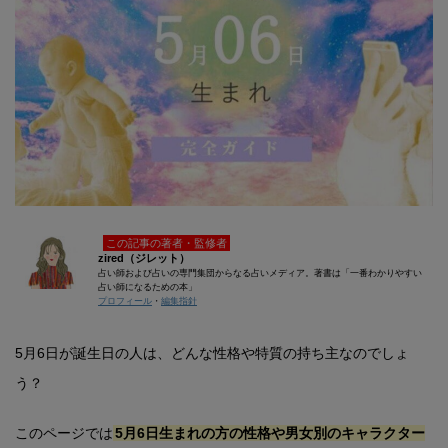
この記事の著者・監修者
zired（ジレット）
占い師および占いの専門集団からなる占いメディア。著書は「一番わかりやすい
占い師になるための本」
プロフィール
・
編集指針
5月6日が誕生日の人は、どんな性格や特質の持ち主なのでしょ
う？
このページでは
5月6日生まれの方の性格や男女別のキャラクター