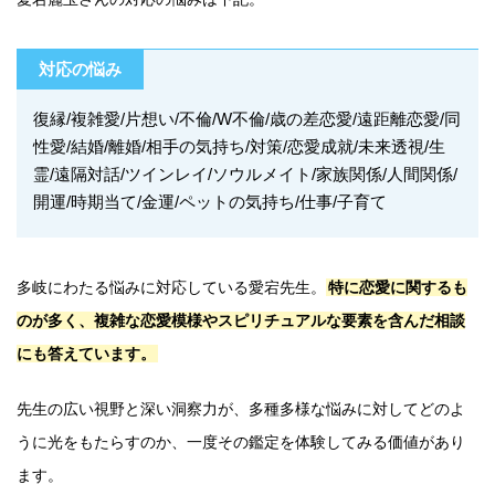
対応の悩み
復縁/複雑愛/片想い/不倫/W不倫/歳の差恋愛/遠距離恋愛/同
性愛/結婚/離婚/相手の気持ち/対策/恋愛成就/未来透視/生
霊/遠隔対話/ツインレイ/ソウルメイト/家族関係/人間関係/
開運/時期当て/金運/ペットの気持ち/仕事/子育て
多岐にわたる悩みに対応している愛宕先生。
特に恋愛に関するも
のが多く、複雑な恋愛模様やスピリチュアルな要素を含んだ相談
にも答えています。
先生の広い視野と深い洞察力が、多種多様な悩みに対してどのよ
うに光をもたらすのか、一度その鑑定を体験してみる価値があり
ます。