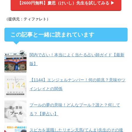
【2600円無料】
慶思（けいし）先生を試してみる ▶︎
（提供元：ティファレト）
この記事と一緒に読まれています
関内で占い！本当によく当たる占い師ガイド【最新
版】
【1144】エンジェルナンバー！何の前兆？意味やツ
インレイとの関係
プールの夢の意味！どんなプール？誰と？何して
る？【夢占い】
スピカを退職したリオン天馬(てんま)先生のその後