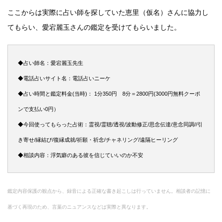
ここからは実際に占い師を探していた恵里（仮名）さんに協力し
てもらい、愛宕麗玉さんの鑑定を受けてもらいました。
◆占い師名：愛宕麗玉先生
◆電話占いサイト名：電話占いニーケ
◆占い時間と鑑定料金(当時)： 1分350円 8分＝2800円(3000円無料クーポ
ンで支払い0円）
◆今回使ってもらった占術：霊視/霊聴/透視/波動修正/思念伝達/意念同調//引
き寄せ/縁結び/復縁成就/祈願・祈念/チャネリング/遠隔ヒーリング
◆相談内容：浮気癖のある彼を信じていいのか不安
鑑定内容保護の観点から、録音による正確な書き起こしは行っていません。相談者の記憶に
基づく再現のため、言葉のニュアンスなどは実際と異なります。