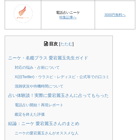
電話占いニーケ
3000円無料へ
特集記事へ
目次
[
たたむ
]
ニーケ・名鑑プラス 愛宕麗玉先生ガイド
対応の悩み・占術について
X(旧Twitter)・ウラスピ・レディスピ・公式等での口コミ
混雑状況や待機時間について
占い体験談！実際に愛宕麗玉さんに占ってもらった
電話占い開始！再現レポート
鑑定を終えた評価
結論：ニーケ 愛宕麗玉さんのまとめ
ニーケの愛宕麗玉さんがオススメな人