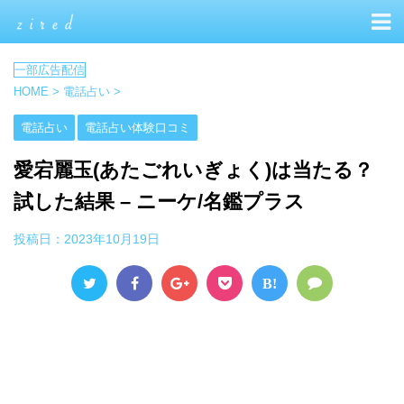
HOME
>
電話占い
>
電話占い
電話占い体験口コミ
愛宕麗玉(あたごれいぎょく)は当たる？
試した結果 – ニーケ/名鑑プラス
投稿日：
2023年10月19日
B!