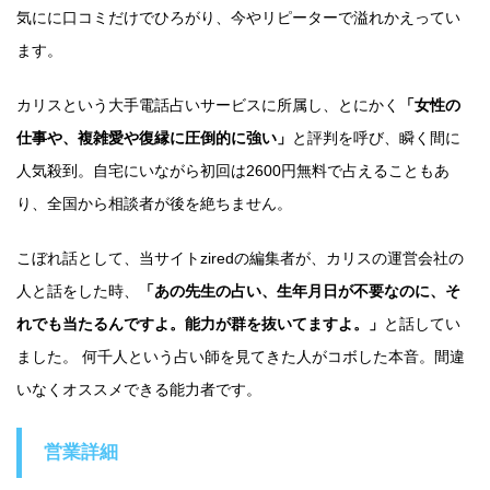
気にに口コミだけでひろがり、今やリピーターで溢れかえってい
ます。
カリスという大手電話占いサービスに所属し、とにかく
「女性の
仕事や、複雑愛や復縁に圧倒的に強い」
と評判を呼び、瞬く間に
人気殺到。自宅にいながら初回は2600円無料で占えることもあ
り、全国から相談者が後を絶ちません。
こぼれ話として、当サイトziredの編集者が、カリスの運営会社の
人と話をした時、
「あの先生の占い、生年月日が不要なのに、そ
れでも当たるんですよ。能力が群を抜いてますよ。」
と話してい
ました。 何千人という占い師を見てきた人がコボした本音。間違
いなくオススメできる能力者です。
営業詳細