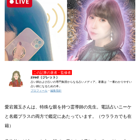
この記事の著者・監修者
zired（ジレット）
占い師および占いの専門集団からなる占いメディア。著書は「一番わかりやすい
占い師になるための本」
プロフィール
・
編集指針
愛宕麗玉さんは、特殊な眼を持つ霊導師の先生。電話占いニーケ
と名鑑プラスの両方で鑑定にあたっています。（ウララカでも在
籍）