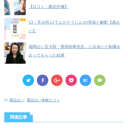
【口コミ・鑑定評価】
13：天火同人(てんかどうじん)の意味と解釈【易占
い】
福岡占い五大院「香田紗希先生」に出会いと転職を
占ってもらった結果
B!
-
電話占い
,
電話占い体験口コミ
関連記事