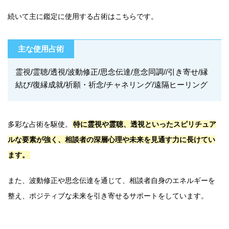
続いて主に鑑定に使用する占術はこちらです。
主な使用占術
霊視/霊聴/透視/波動修正/思念伝達/意念同調//引き寄せ/縁
結び/復縁成就/祈願・祈念/チャネリング/遠隔ヒーリング
多彩な占術を駆使。
特に霊視や霊聴、透視といったスピリチュア
ルな要素が強く、相談者の深層心理や未来を見通す力に長けてい
ます。
また、波動修正や思念伝達を通じて、相談者自身のエネルギーを
整え、ポジティブな未来を引き寄せるサポートをしています。