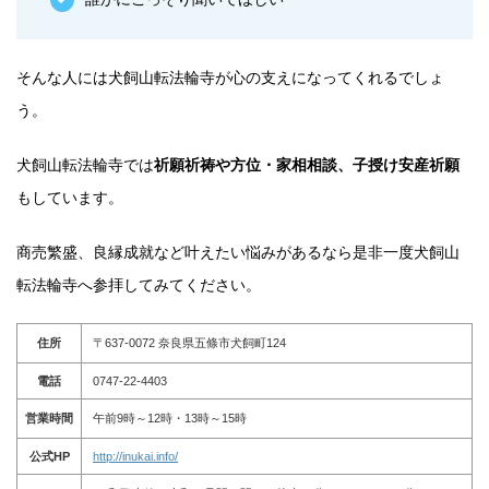
そんな人には犬飼山転法輪寺が心の支えになってくれるでしょ
う。
犬飼山転法輪寺では
祈願祈祷や方位・家相相談、子授け安産祈願
もしています。
商売繁盛、良縁成就など叶えたい悩みがあるなら是非一度犬飼山
転法輪寺へ参拝してみてください。
住所
〒637-0072 奈良県五條市犬飼町124
電話
0747-22-4403
営業時間
午前9時～12時・13時～15時
公式HP
http://inukai.info/