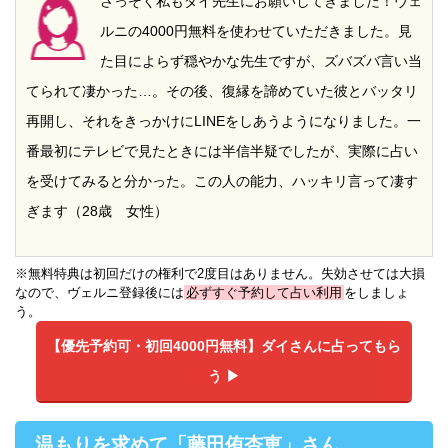
さっそく私もダイ先生にお願いしてきました！ヴェ
ルニの4000円無料を使わせていただきました。見
た目によらず穏やかな先生ですが、ズバズバ言い当
てられて凄かった…。その後、復縁を諦めていた彼とバッタリ
再開し、それをきっかけにLINEをしあうようになりました。一
番最初にテレビで見たときには半信半疑でしたが、実際に占い
を受けてみると分かった。この人の能力、ハッキリ言って凄す
ぎます（28歳 女性）
※無料特典は初回だけの権利で2度目はありません。失効させては大損
なので、ヴェルニ登録後には
必ずすぐ予約して占い利用
をしましょ
う。
【優先予約可・初回4000円無料】
ダイさんに占ってもら
う ▶︎
温もりを求めて「藤田侑杏恵」さん