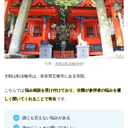
引用：
犬飼山転法輪寺HP
犬飼山転法輪寺は、奈良県五條市にある寺院。
こちらでは
悩み相談を受け付けており、住職が参拝者の悩みを優
しく聞いてくれることで有名
です。
誰にも言えない悩みがある
誰かにこっそり聞いてほしい