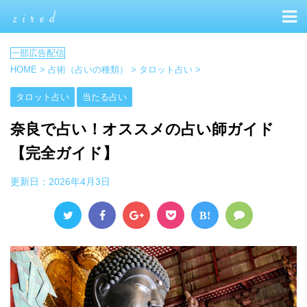
HOME
>
占術（占いの種類）
>
タロット占い
>
タロット占い
当たる占い
奈良で占い！オススメの占い師ガイド
【完全ガイド】
更新日：
2026年4月3日
B!