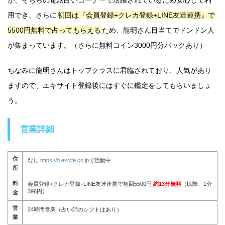
が、そちらの電話占いコーナーで活躍されているため安心して利
用でき、さらに
初回は『会員登録+クレカ登録+LINE友達連携』で
5500円無料で占ってもらえる
ため、龍明さん目当てでドンドン人
が集まっています。（さらに無料コイン3000円分バックあり）
ちなみに龍明さんはトップクラスに君臨されており、人気があり
ますので、エキサイト登録後にはすぐに鑑定をしてもらいましょ
う。
営業詳細
住
なし
https://d.excite.co.jp
で活動中
所
料
会員登録+クレカ登録+LINE友達連携で初回5500円
約13分無料
（以降、1分
396円）
金
営
24時間営業（占い師のシフトはあり）
業