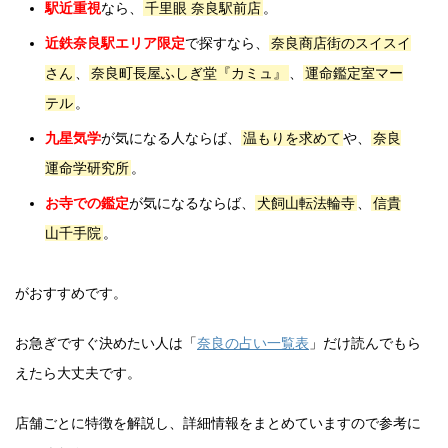
駅近重視
なら、
千里眼 奈良駅前店
。
近鉄奈良駅エリア限定
で探すなら、
奈良商店街のスイスイ
さん
、
奈良町長屋ふしぎ堂『カミュ』
、
運命鑑定室マー
テル
。
九星気学
が気になる人ならば、
温もりを求めて
や、
奈良
運命学研究所
。
お寺での鑑定
が気になるならば、
犬飼山転法輪寺
、
信貴
山千手院
。
がおすすめです。
お急ぎですぐ決めたい人は「
奈良の占い一覧表
」だけ読んでもら
えたら大丈夫です。
店舗ごとに特徴を解説し、詳細情報をまとめていますので参考に