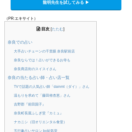
龍明先生を試してみる ▶︎
（PR:エキサイト）
目次
[
たたむ
]
奈良での占い
大手占いチェーンの千里眼 奈良駅前店
奈良ならでは！占いができるお寺も
奈良商店街のスイスイさん
奈良の当たる占い師・占い店一覧
TVで話題の人気占い師「dainmt（ダイ）」さん
温もりを求めて「藤田侑杏恵」さん
吉野郡『前田国子』
奈良町長屋ふしぎ堂『カミュ』
ナカニシ（旧オリエンタル食堂）
五行象占いサロン by祐気堂