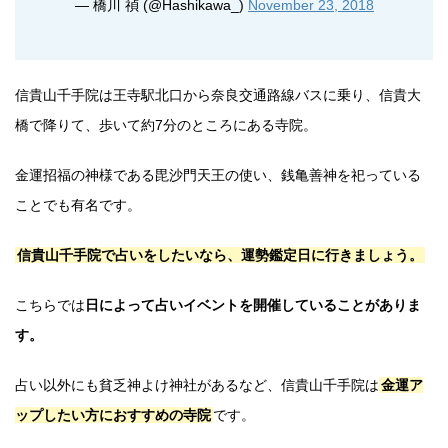
— 橋川 禎 (@Hashikawa_)
November 23, 2018
信貴山千手院は王寺駅北口から奈良交通路線バスに乗り、信貴大
橋で降りて、歩いて約7分のところにある寺院。
金運招福の神様である毘沙門天王の使い、銭亀善神を祀っている
ことでも有名です。
信貴山千手院で占いをしたいなら、運勢鑑定日に行きましょう。
こちらでは
日によって占いイベントを開催していることがありま
す。
占い以外にも貧乏神よけ神社があるなど、信貴山千手院は
金運ア
ップしたい方におすすめの寺院
です。