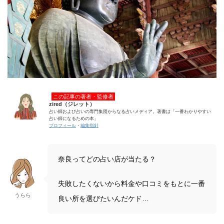
この記事の著者・監修者
zired（ジレット）
占い師および占いの専門集団からなる占いメディア。著書は「一番わかりやすい
占い師になるための本」
プロフィール
・
編集指針
奈良ってどの占い店が当たる？
失敗したくないから料金や口コミをもとに一番
うらら
良い所を選びたいんだケド…