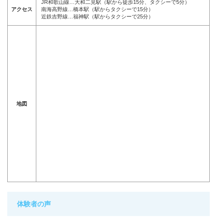
JR和歌山線…大和二見駅（駅から徒歩15分、タクシーで5分）
アクセス
南海高野線…橋本駅（駅からタクシーで15分）
近鉄吉野線…福神駅（駅からタクシーで25分）
地図
体験者の声