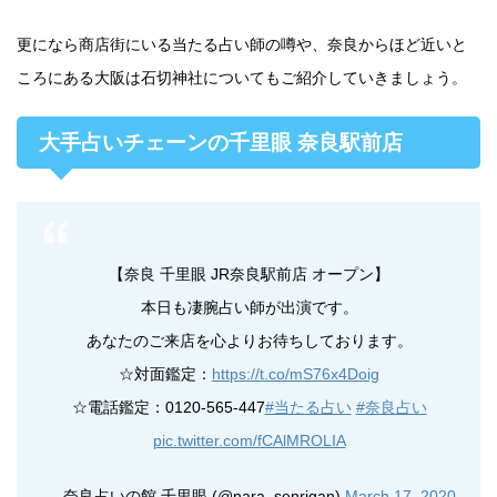
更になら商店街にいる当たる占い師の噂や、奈良からほど近いと
ころにある大阪は石切神社についてもご紹介していきましょう。
大手占いチェーンの千里眼 奈良駅前店
【奈良 千里眼 JR奈良駅前店 オープン】
本日も凄腕占い師が出演です。
あなたのご来店を心よりお待ちしております。
☆対面鑑定：
https://t.co/mS76x4Doig
☆電話鑑定：0120-565-447
#当たる占い
#奈良占い
pic.twitter.com/fCAlMROLIA
— 奈良占いの館 千里眼 (@nara_senrigan)
March 17, 2020