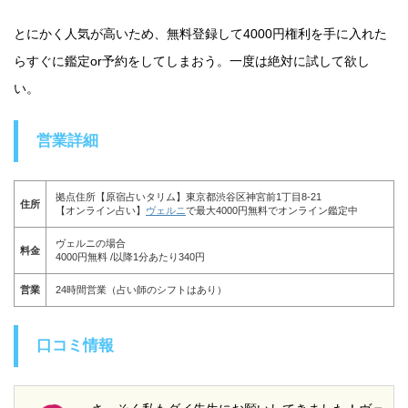
とにかく人気が高いため、無料登録して4000円権利を手に入れた
らすぐに鑑定or予約をしてしまおう。一度は絶対に試して欲し
い。
営業詳細
拠点住所【原宿占いタリム】東京都渋谷区神宮前1丁目8-21
住所
【オンライン占い】
ヴェルニ
で最大4000円無料でオンライン鑑定中
ヴェルニの場合
料金
4000円無料 /以降1分あたり340円
営業
24時間営業（占い師のシフトはあり）
口コミ情報