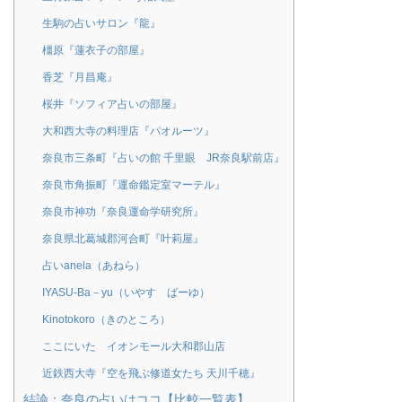
生駒の占いサロン『龍』
橿原『蓮衣子の部屋』
香芝『月昌庵』
桜井『ソフィア占いの部屋』
大和西大寺の料理店『パオルーツ』
奈良市三条町『占いの館 千里眼 JR奈良駅前店』
奈良市角振町『運命鑑定室マーテル』
奈良市神功『奈良運命学研究所』
奈良県北葛城郡河合町『叶莉屋』
占いanela（あねら）
IYASU-Ba－yu（いやす ばーゆ）
Kinotokoro（きのところ）
ここにいた イオンモール大和郡山店
近鉄西大寺『空を飛ぶ修道女たち 天川千穂』
結論：奈良の占いはココ【比較一覧表】