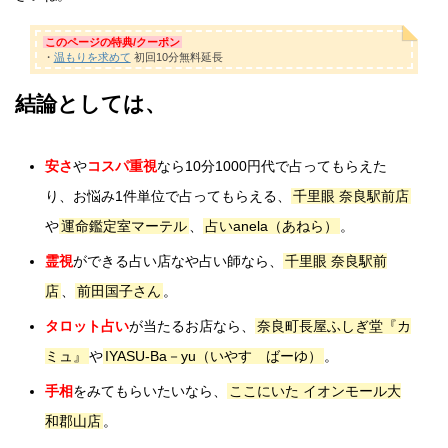
このページの特典/クーポン
・
温もりを求めて
初回10分無料延長
結論としては、
安さ
や
コスパ重視
なら10分1000円代で占ってもらえた
り、お悩み1件単位で占ってもらえる、
千里眼 奈良駅前店
や
運命鑑定室マーテル
、
占いanela（あねら）
。
霊視
ができる占い店なや占い師なら、
千里眼 奈良駅前
店
、
前田国子さん
。
タロット占い
が当たるお店なら、
奈良町長屋ふしぎ堂『カ
ミュ』
や
IYASU-Ba－yu（いやす ばーゆ）
。
手相
をみてもらいたいなら、
ここにいた イオンモール大
和郡山店
。