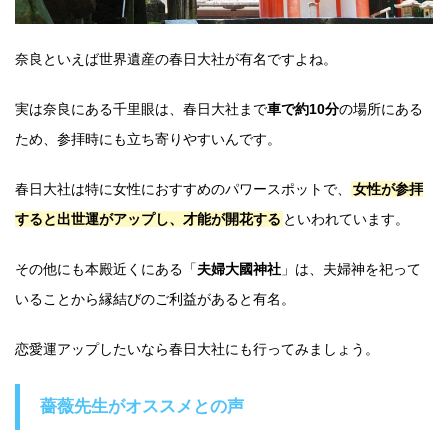
奈良といえば世界遺産の春日大社が有名ですよね。
実は奈良にある千里眼は、春日大社まで
車で約10分
の場所にある
ため、参拝時にも立ち寄りやすいんです。
春日大社は特に女性におすすめのパワースポットで、
女性が参拝
すると出世運がアップし、才能が開花する
といわれています。
その他にも本殿近くにある「
夫婦大國神社
」は、夫婦神を祀って
いることから縁結びのご利益があると有名。
恋愛運アップしたいなら春日大社にも行ってみましょう。
薔薇先生がオススメとの声